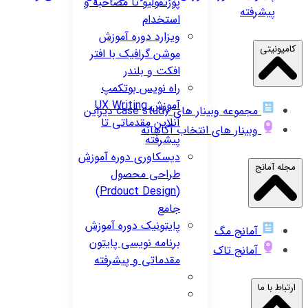
پورتفولیو تا مصاحبه و
پیشرفته
استخدام
ویزارد
دوره آموزش
کامیونیتی
موشن گرافیک با افتر
افکت و بلندر
راه نویس
بوتکمپ
آموزش UX Writing
مجموعه وبینار های case study دیزاین
آنلاین مقدماتی تا
وبینار های انتخاب آگاهانه
پیشرفته
دیسکاوری
دوره آموزش
مجله آمانج
طراحی محصول
(Prdouct Design)
جامع
پایتونیک
دوره آموزش
آمانج مگ
برنامه نویسی پایتون
آمانج تاک
مقدماتی و پیشرفته
ارتباط با ما