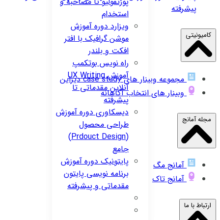
پورتفولیو تا مصاحبه و
پیشرفته
استخدام
ویزارد
دوره آموزش
کامیونیتی
موشن گرافیک با افتر
افکت و بلندر
راه نویس
بوتکمپ
آموزش UX Writing
مجموعه وبینار های case study دیزاین
آنلاین مقدماتی تا
وبینار های انتخاب آگاهانه
پیشرفته
دیسکاوری
دوره آموزش
مجله آمانج
طراحی محصول
(Prdouct Design)
جامع
پایتونیک
دوره آموزش
آمانج مگ
برنامه نویسی پایتون
آمانج تاک
مقدماتی و پیشرفته
ارتباط با ما