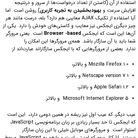
استفاده از آن (
کاستن از تعداد درخواست‌‌ها از سرور و درنتیجه
افزایش سرعت و
بهبودبخشیدن به تجربه کاربری
) روشن است. اما
آیا استفاده از تکنیک AJAX معایبی هم دارد؟
بله، درست مانند هر
چیز دیگری ایجکس نیز معایب و کاستی‌های خودش را دارد. یکی از
آن‌ها این است که ایجکس
Browser -based
است. یعنی مرورگر
شما باید با آن سازگار باشد. همه‌ی مرورگرها این‌ امکان را
ندارد.
بعضی از مرورگرهایی که با ایجکس سازگار‌اند عبارت‌اند از:
Mozilla Firefox 1.0 و بالاتر،
Netscape version 7.1 و بالاتر،
Apple Safari 1.2 و بالاتر،
Microsoft Internet Explorer 5 و بالاتر.
عیب دیگر، که عیب اول نیز ریشه در همین دومی دارد، این است
که ایجکس تا حد بسیار زیادی بر زبان برنامه‌نویسی JavaScript
استوار است. و مرورگرهای موبایل خیلی با این زبان سازگار
نیستند.
اشکال سوم که امنیتی است و بازهم به JavaScript مربوط