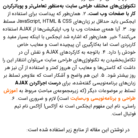
تکنولوژی‌های مختلف طراحی سایت به‌منظور تعاملی‌تر و پویا‌ترکردن
کار با صفحات وب‌ است.
۲. همان‌طور که پیداست برای استفاده از
ایجکس باید حداقل بر زبان‌های
JavaScript, HTML & CSS مسلط
بود.
۳. آیا همه‌ی صفحات وب یا وب‌ اپلیکیشن‌ها از AJAX استفاده
می‌کنند؟ خیر. همان‌طور که اشاره شد ایجکس با اینکه بسیار مفید و
کاربردی است اما به‌کارگیری آن پیچیده است و معایب خاص
خودش را دارد.
۴. باتوجه به کارکردهای AJAX و نقش آن در
تکامل‌بخشیدن به تکنولوژی‌های طراحی سایت می‌توان انتظار این را
داشت که کاستی‌ها و معایب آن هرروز کمتر و استفاده از آن نیز هر
روز بیشتر شود.
۵. این هم واضح و آشکار است که علاوه‌بر تسلط بر
زبان‌های برنامه‌نویسی گفته‌شده، برای
درست اجرا‌کردن AJAX
تسلط بر موضوعات دیگر (که زیرمجموعه‌ی مباحثِ مربوط به
آموزش‌
طراحی و برنامه‌نویسی ‌وب‌سایت
است) لازم و ضروری است.
۶.
راستی، نام این مفهوم ایجَکس است نه آژاکس! آژاکس نام تیم
فوتبال است.
در نوشتن این مقاله از منابع زیر استفاده شده است: