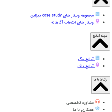
مجموعه وبینار های case study دیزاین
وبینار های انتخاب آگاهانه
مجله آمانج
آمانج مگ
آمانج تاک
ارتباط با ما
مشاوره تخصصی
همکاری با ما