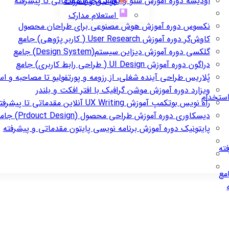
اودیسه
دوره آموزش سئو و تولید محتوا مقدماتی تا پیشرفته
قوانین و مقررات
استعلام مدارک
نکسوس
دوره آموزش هوش مصنوعی برای طراحان محصول
کاوش‌گر
دوره آموزش User Research ( کاربر پژوهی) جامع
گلکسی
دوره آموزش دیزاین سیستم(Design System) جامع
دراگون
دوره آموزش UI Design ( طراحی رابط کاربری) جامع
پُلاریس
طراحی آینده شغلی، از رزومه و پورتفولیو تا مصاحبه و ا
ویزارد
دوره آموزش موشن گرافیک با افتر افکت و بلندر
استخدام
راه نویس
بوتکمپ آموزش UX Writing آنلاین مقدماتی تا پیشرفته
دیسکاوری
دوره آموزش طراحی محصول (Prdouct Design) جامع
پایتونیک
دوره آموزش برنامه نویسی پایتون مقدماتی و پیشرفته