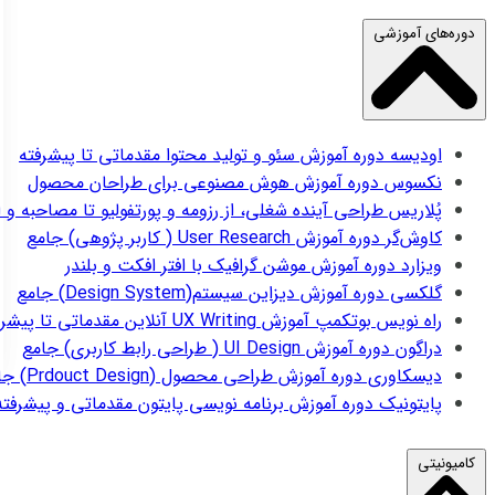
دوره‌های آموزشی
اودیسه
دوره آموزش سئو و تولید محتوا مقدماتی تا پیشرفته
نکسوس
دوره آموزش هوش مصنوعی برای طراحان محصول
پُلاریس
طراحی آینده شغلی، از رزومه و پورتفولیو تا مصاحبه و 
کاوش‌گر
دوره آموزش User Research ( کاربر پژوهی) جامع
ویزارد
دوره آموزش موشن گرافیک با افتر افکت و بلندر
گلکسی
دوره آموزش دیزاین سیستم(Design System) جامع
راه نویس
بوتکمپ آموزش UX Writing آنلاین مقدماتی تا پیشرفته
دراگون
دوره آموزش UI Design ( طراحی رابط کاربری) جامع
دیسکاوری
دوره آموزش طراحی محصول (Prdouct Design) جامع
پایتونیک
دوره آموزش برنامه نویسی پایتون مقدماتی و پیشرفته
کامیونیتی