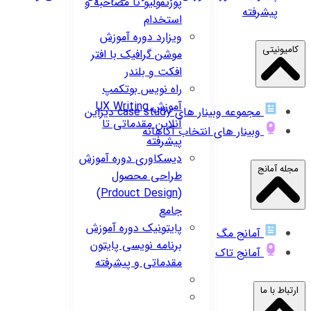
پورتفولیو تا مصاحبه و
پیشرفته
استخدام
ویزارد
دوره آموزش
کامیونیتی
موشن گرافیک با افتر
افکت و بلندر
راه نویس
بوتکمپ
آموزش UX Writing
مجموعه وبینار های case study دیزاین
آنلاین مقدماتی تا
وبینار های انتخاب آگاهانه
پیشرفته
دیسکاوری
دوره آموزش
مجله آمانج
طراحی محصول
(Prdouct Design)
جامع
پایتونیک
دوره آموزش
آمانج مگ
برنامه نویسی پایتون
آمانج تاک
مقدماتی و پیشرفته
ارتباط با ما