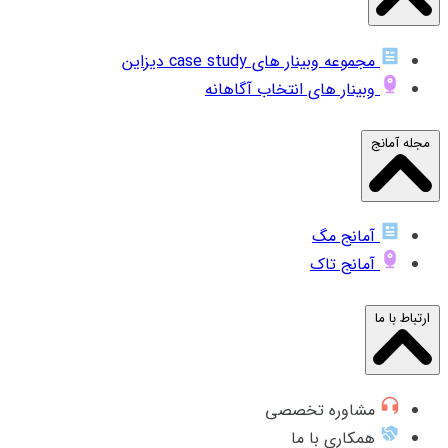
مجموعه وبینار های case study دیزاین
وبینار های انتخاب آگاهانه
مجله آمانج
آمانج مگ
آمانج تاک
ارتباط با ما
مشاوره تخصصی
همکاری با ما