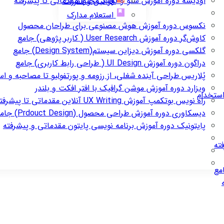
اودیسه
دوره آموزش سئو و تولید محتوا مقدماتی تا پیشرفته
قوانین و مقررات
استعلام مدارک
نکسوس
دوره آموزش هوش مصنوعی برای طراحان محصول
کاوش‌گر
دوره آموزش User Research ( کاربر پژوهی) جامع
گلکسی
دوره آموزش دیزاین سیستم(Design System) جامع
دراگون
دوره آموزش UI Design ( طراحی رابط کاربری) جامع
پُلاریس
طراحی آینده شغلی، از رزومه و پورتفولیو تا مصاحبه و ا
ویزارد
دوره آموزش موشن گرافیک با افتر افکت و بلندر
استخدام
راه نویس
بوتکمپ آموزش UX Writing آنلاین مقدماتی تا پیشرفته
دیسکاوری
دوره آموزش طراحی محصول (Prdouct Design) جامع
پایتونیک
دوره آموزش برنامه نویسی پایتون مقدماتی و پیشرفته