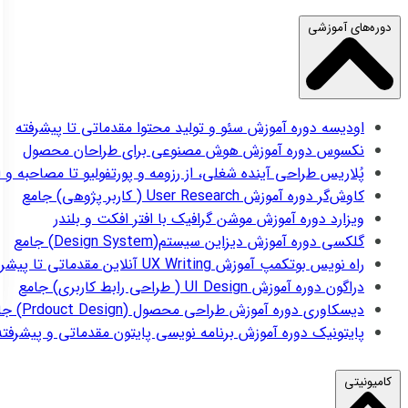
دوره‌های آموزشی
اودیسه
دوره آموزش سئو و تولید محتوا مقدماتی تا پیشرفته
نکسوس
دوره آموزش هوش مصنوعی برای طراحان محصول
پُلاریس
طراحی آینده شغلی، از رزومه و پورتفولیو تا مصاحبه و 
کاوش‌گر
دوره آموزش User Research ( کاربر پژوهی) جامع
ویزارد
دوره آموزش موشن گرافیک با افتر افکت و بلندر
گلکسی
دوره آموزش دیزاین سیستم(Design System) جامع
راه نویس
بوتکمپ آموزش UX Writing آنلاین مقدماتی تا پیشرفته
دراگون
دوره آموزش UI Design ( طراحی رابط کاربری) جامع
دیسکاوری
دوره آموزش طراحی محصول (Prdouct Design) جامع
پایتونیک
دوره آموزش برنامه نویسی پایتون مقدماتی و پیشرفته
کامیونیتی