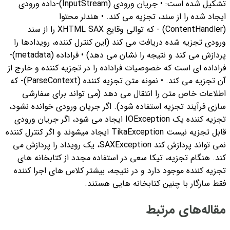
تشکیل شده است:
• جریان ورودی (InputStream)-داده ورودی
ایجاد شده را از سند، تجزیه می کند.
• هندلر محتوا
(ContentHandler) - که توالی وقایع XHTML SAX را از سند
ورودی تجزیه شده دریافت می کند (این کنترل کننده، رویدادها را
پردازش می کند و نتیجه را نشان می دهد)
• فراداده (metadata)-
فراداده ای است که خصوصیات فراداده را در تجزیه کننده و خارج از
آن تجزیه می کند.
• نمونه متن تجزیه کننده (ParseContext)- که
اطلاعات خاص متن را انتقال می دهد (می تواند برای سفارشی
سازی فرآیند تجزیه استفاده شود).
اگر جریان ورودی خوانده نشود،
تجزیه کننده یک IOException ایجاد می شود، اگر جریان ورودی
قابل تجزیه نیست TikaException ایجاد می‏شوند و اگر کنترل کننده
نمی تواند پردازش کند SAXException، یک رویداد را پردازش می
کند. هنگام تجزیه، تیکا سعی در استفاده مجدد از کتابخانه های
تجزیه کننده موجود دارد و در نتیجه، بیشتر کلاس های اجرا کننده
فقط سازگار با چنین کتابخانه هایی هستند.
مقاله‌های مرتبط