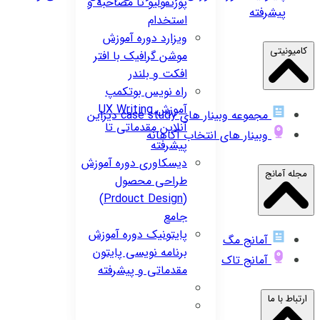
پورتفولیو تا مصاحبه و
پیشرفته
استخدام
ویزارد
دوره آموزش
کامیونیتی
موشن گرافیک با افتر
افکت و بلندر
راه نویس
بوتکمپ
آموزش UX Writing
مجموعه وبینار های case study دیزاین
آنلاین مقدماتی تا
وبینار های انتخاب آگاهانه
پیشرفته
دیسکاوری
دوره آموزش
مجله آمانج
طراحی محصول
(Prdouct Design)
جامع
پایتونیک
دوره آموزش
آمانج مگ
برنامه نویسی پایتون
آمانج تاک
مقدماتی و پیشرفته
ارتباط با ما