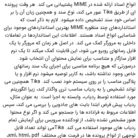
انواع اسناد ارائه شده در MIME پشتیبانی می کند. هر وقت پرونده
ای از طریق Tika عبور می کند، نوع سند و همچنین زبان آن را بر
اساس خود سند تشخیص داده می‏شود. لازم به ذکر است که
استانداردهای چند منظوره MIME بهترین استانداردهای موجود برای
شناسایی انواع اسناد هستند.
اطلاعات این استانداردها در تعاملات
داخلی به مرورگر کمک می کند.
در اصل هر زمان که مرورگر با یک
فایل رسانه‎‏ای روبرو می شود، این قابلیت کمک می‏کند تا یک نرم
افزار سازگار و متناسب برای نمایش محتوای آن انتخاب شود.
درصورتی که هیچ برنامه مناسبی برای اجرای یک سند رسانه‏ای
خاص وجود نداشته باشد، به کاربر توصیه می‏شود نرم افزار و یا
پلاگین مناسب را بر روی سیستم خود نصب کند.
Tika همچنین می
تواند تشخیص را به ردیاب مناسب تری واگذار کند، زیرا الگوریتم
مورد استفاده توسط ردیاب، وابسته به اجرا است. به عنوان مثال،
ردیاب پیش فرض ابتدا بایت های جادویی را بررسی می کند، سپس
اطلاعات مربوط به فراداده ها را جستجو می کند و اگر نوع محتوا
هنوز مشخص نشده باشد، از لودکننده سرویس برای آزمایش تمام
ردیاب های موجود استفاده می کند.
Tikaمی تواند تعداد قابل
توجهی از انواع پرونده ها در فرمت های مختلف: xml، html، pdf،