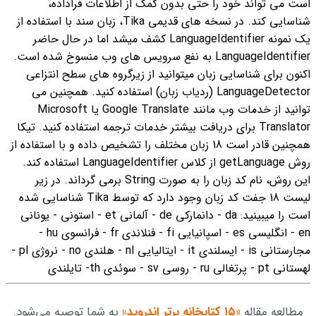
است می تواند خود را حتی بدون کمک از اطلاعات فراداده،
شناسایی کند. در نسخه های قدیمی Tika، زبان سند با استفاده از
یک نمونه LanguageIdentifier کشف میشد اما در حال حاضر
LanguageIdentifier به نفع سرویس های وب منسوخ شده است.
اکنون برای شناسایی زبان می‏توانید از زیرگروه های سطح انتزاعی
LanguageDetector (ردیاب زبان) استفاده کنید.
همچنین می
توانید از خدمات وب مانند Google Translate یا Microsoft
Translator برای دریافت بیشتر خدمات ترجمه استفاده کنید.
تیکا
همچنین قادر است 18 زبان مختلف را تشخیص داده و با استفاده از
روش getLanguage از کلاس LanguageIdentifier استفاده کند.
این روش، نام کد زبان را به صورت String برمی گرداند. در زیر
لیست 18 جفت کد زبان وجود دارد که توسط Tika شناسایی شده
است را میبینید:
da - دانمارکی
de - آلمانی
et - استونی - یونانی
en - انگلیسی
es - اسپانیایی
fi - فنلاندی
fr - فرانسوی
hu -
مجارستانی
is - ایسلندی
it - ایتالیایی
nl - هلندی
no - نروژی
pl -
لهستانی
pt - پرتغالی
ru - روسی
sv - سوئدی
th- تایلندی
مطالعه مقاله
«۱۵ کتابخانه برتر اندروید»
به شما توصیه می‌شود.