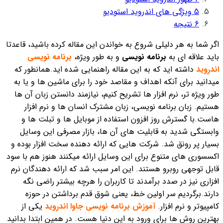
5
ویژگی های اندروید استودیو
6
نتیجه
اگر شما به هر دلیلی شروع به خواندن این مقاله کرده باشید، قاعدتا
باید علاقه ای به
برنامه نویسی
و به طور ویژه،
برنامه نویسی
اندروید
داشته اید که به این مقاله راهنمایی شده اید.همانطور که
میدانید برای آنکه اهداف و مقاصد خود را برای ماشین ها و یا به
طور ویژه تر، نرم افزار ها تشریح کنیم، نیازمند دانستن زبان آن ها
هستیم. زبان برنامه نویسی، زبان مشترک انسان ها و نرم افزار
هاست.
با گسترش روز افزون استفاده از موبایل ها و تبلت ها و
وابستگی شدید به قابلیت های آن ها، بازار مصرفی این وسایل
بسیار پر رونق شد. شرکت هایی که ارائه دهنده سخت افزار بوده و
اکسسوری های متنوع برای این وسایل ارائه میکنند هنوز هم با سود
قابل توجهی روبرو هستند. این امر سبب شد که ارائه دهندگان نرم
افزاری نیز در صدد برآمدند تا کاربران را هرچه بیشتر راضی نگه
دارند.
برگردیم سر اولین خط، یعنی شوق قدم برداشتن در حوزه
کامپیوتر و نرم افزار.
آموزش برنامه نویسی جاوا اندروید
یکی از
بهترین روش ها برای ورود به این دنیا هست. در همین ابتدا بدانید