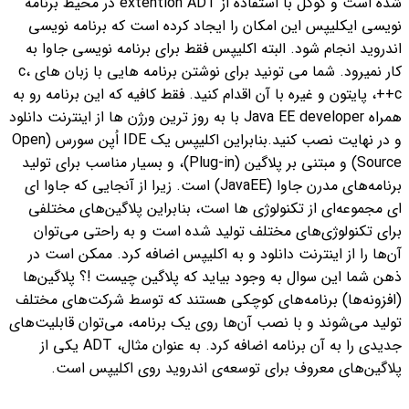
شده است و گوگل با استفاده از extention ADT در محیط برنامه
نویسی ایکلیپس این امکان را ایجاد کرده است که برنامه نویسی
اندروید انجام شود.
البته اکلیپس فقط برای برنامه نویسی جاوا به
کار نمیرود. شما می تونید برای نوشتن برنامه هایی با زبان های c،
c++، پایتون و غیره با آن اقدام کنید. فقط کافیه که این برنامه رو به
همراه Java EE developer با به روز ترین ورژن ها از اینترنت دانلود
و در نهایت نصب کنید.
بنابراین اکلیپس یک IDE اُپن سورس (Open
Source) و مبتنی بر پلاگین (Plug-in)، و بسیار مناسب برای تولید
برنامه‌های مدرن جاوا (JavaEE) است. زیرا از آنجایی که جاوا ای
ای مجموعه‌ای از تکنولوژی ها است، بنابراین پلاگین‌های مختلفی
برای تکنولوژی‌های مختلف تولید شده است و به راحتی می‌توان
آن‌ها را از اینترنت دانلود و به اکلیپس اضافه کرد. ممکن است در
ذهن شما این سوال به ‌وجود بیاید که پلاگین چیست !؟ پلاگین‌ها
(افزونه‌ها) برنامه‌های کوچکی هستند که توسط شرکت‌های مختلف
تولید می‌شوند و با نصب آن‌ها روی یک برنامه، می‌توان قابلیت‌های
جدیدی را به آن برنامه اضافه کرد. به عنوان مثال، ADT یکی از
پلاگین‌های معروف برای توسعه‌ی اندروید روی اکلیپس است.