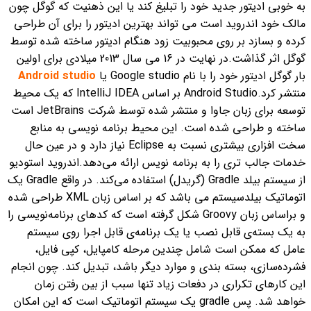
به خوبی ادیتور جدید خود را تبلیغ کند یا این ذهنیت که گوگل چون
مالک خود اندروید است می تواند بهترین ادیتور را برای آن طراحی
کرده و بسازد بر روی محبوبیت زود هنگام ادیتور ساخته شده توسط
گوگل اثر گذاشت.
در نهایت در 16 می سال 2013 میلادی برای اولین
بار گوگل ادیتور خود را با نام Google studio یا
Android studio
منتشر کرد.
Android Studio بر اساس IntelliJ IDEA که یک محیط
توسعه برای زبان جاوا و منتشر شده توسط شرکت JetBrains است
ساخته و طراحی شده است. این محیط برنامه نویسی به منابع
سخت افزاری بیشتری نسبت به Eclipse نیاز دارد و در عین حال
خدمات جالب تری را به برنامه نویس ارائه می‌دهد.
اندروید استودیو
از سیستم بیلد Gradle (گریدل) استفاده می‌کند. در واقع Gradle یک
اتوماتیک بیلدسیستم می باشد که بر اساس زبان XML طراحی شده
و براساس زبان Groovy شکل گرفته است که کدهای برنامه‌نویسی را
به یک بسته‌ی قابل نصب یا یک برنامه‌ی قابل اجرا روی سیستم
‌عامل که ممکن است شامل چندین مرحله کامپایل، کپی فایل،
فشرده‌سازی، بسته بندی و موارد دیگر باشد، تبدیل کند. چون انجام
این کارهای تکراری در دفعات زیاد تنها سبب از بین رفتن زمان
خواهد شد. پس gradle یک سیستم اتوماتیک است که این امکان