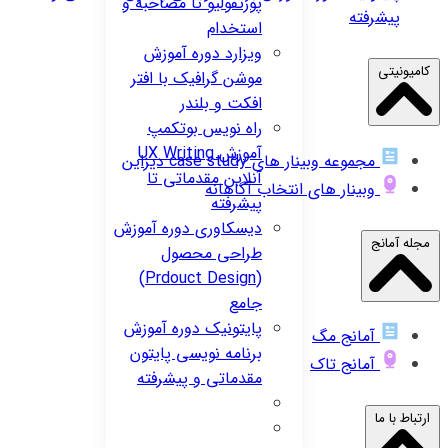
پورتفولیو تا مصاحبه و
پیشرفته
استخدام
ویزارد
دوره آموزش
کامیونیتی
موشن گرافیک با افتر
افکت و بلندر
راه نویس
بوتکمپ
آموزش UX Writing
مجموعه وبینار های case study دیزاین
آنلاین مقدماتی تا
وبینار های انتخاب آگاهانه
پیشرفته
دیسکاوری
دوره آموزش
مجله آمانج
طراحی محصول
(Prdouct Design)
جامع
پایتونیک
دوره آموزش
آمانج مگ
برنامه نویسی پایتون
آمانج تاک
مقدماتی و پیشرفته
ارتباط با ما