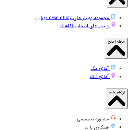
مجموعه وبینار های case study دیزاین
وبینار های انتخاب آگاهانه
مجله آمانج
آمانج مگ
آمانج تاک
ارتباط با ما
مشاوره تخصصی
همکاری با ما