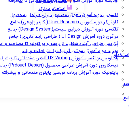
اودیسه
دوره آموزش سئو و تولید محتوا مقدماتی تا پیشرفته
قوانین و مقررات
استعلام مدارک
نکسوس
دوره آموزش هوش مصنوعی برای طراحان محصول
کاوش‌گر
دوره آموزش User Research ( کاربر پژوهی) جامع
گلکسی
دوره آموزش دیزاین سیستم(Design System) جامع
دراگون
دوره آموزش UI Design ( طراحی رابط کاربری) جامع
پُلاریس
طراحی آینده شغلی، از رزومه و پورتفولیو تا مصاحبه و ا
ویزارد
دوره آموزش موشن گرافیک با افتر افکت و بلندر
استخدام
راه نویس
بوتکمپ آموزش UX Writing آنلاین مقدماتی تا پیشرفته
دیسکاوری
دوره آموزش طراحی محصول (Prdouct Design) جامع
پایتونیک
دوره آموزش برنامه نویسی پایتون مقدماتی و پیشرفته