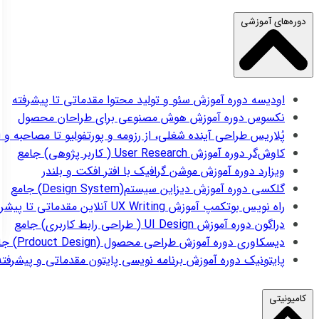
دوره‌های آموزشی
اودیسه
دوره آموزش سئو و تولید محتوا مقدماتی تا پیشرفته
نکسوس
دوره آموزش هوش مصنوعی برای طراحان محصول
پُلاریس
طراحی آینده شغلی، از رزومه و پورتفولیو تا مصاحبه و 
کاوش‌گر
دوره آموزش User Research ( کاربر پژوهی) جامع
ویزارد
دوره آموزش موشن گرافیک با افتر افکت و بلندر
گلکسی
دوره آموزش دیزاین سیستم(Design System) جامع
راه نویس
بوتکمپ آموزش UX Writing آنلاین مقدماتی تا پیشرفته
دراگون
دوره آموزش UI Design ( طراحی رابط کاربری) جامع
دیسکاوری
دوره آموزش طراحی محصول (Prdouct Design) جامع
پایتونیک
دوره آموزش برنامه نویسی پایتون مقدماتی و پیشرفته
کامیونیتی