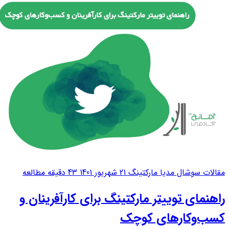
زنجیره‌ای رفاه، سیروان خسروی در تبلیغات...
مقالات سوشال مدیا مارکتینگ
21 شهریور 1401
43 دقیقه مطالعه
راهنمای توییتر مارکتینگ برای کارآفرینان و
کسب‌وکارهای کوچک