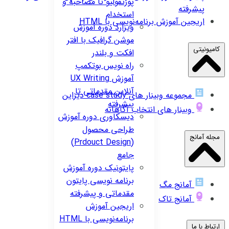
پورتفولیو تا مصاحبه و
پیشرفته
استخدام
اریجین
آموزش برنامه‌نویسی با HTML
ویزارد
دوره آموزش
موشن گرافیک با افتر
کامیونیتی
افکت و بلندر
راه نویس
بوتکمپ
آموزش UX Writing
آنلاین مقدماتی تا
مجموعه وبینار های case study دیزاین
پیشرفته
وبینار های انتخاب آگاهانه
دیسکاوری
دوره آموزش
طراحی محصول
مجله آمانج
(Prdouct Design)
جامع
پایتونیک
دوره آموزش
برنامه نویسی پایتون
آمانج مگ
مقدماتی و پیشرفته
آمانج تاک
اریجین
آموزش
برنامه‌نویسی با HTML
ارتباط با ما