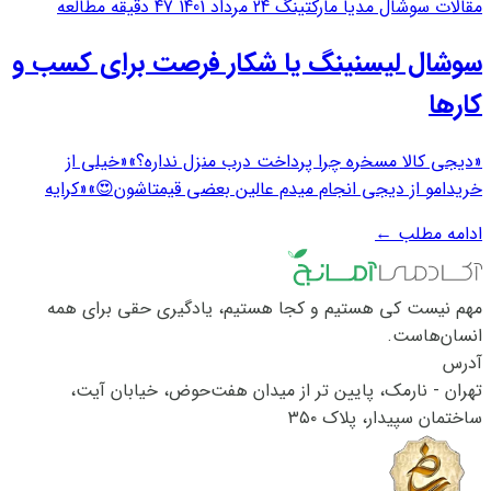
مقالات سوشال مدیا مارکتینگ
24 مرداد 1401
47 دقیقه مطالعه
سوشال لیسنینگ یا شکار فرصت برای کسب‌ و
کارها
«دیجی کالا مسخره چرا پرداخت درب منزل نداره؟»«خیلی از
خریدامو از دیجی انجام میدم عالین بعضی قیمتاشون😍»«کرایه
نقدی دادم حسابم مسدود شده» «خدماتتون عالیه❤️»«چقد
ادامه مطلب
←
خلاقانه»«چقدر مفید. شیفته‌ی این دست مطالبم، خصوصا در این
حوزه.»جملات بالا به‌ترتیب از کامنت‌هایی که...
مهم نیست کی هستیم و کجا هستیم، یادگیری حقی برای همه
انسان‌هاست.
آدرس
تهران - نارمک، پایین تر از میدان هفت‌حوض، خیابان آیت،
ساختمان سپیدار، پلاک ۳۵۰