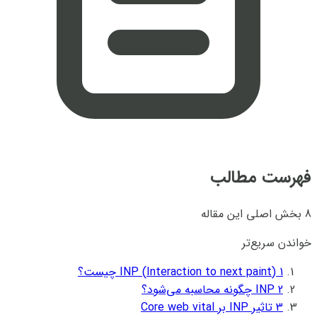
فهرست مطالب
8 بخش اصلی این مقاله
خواندن سریع‌تر
1
INP (Interaction to next paint) چیست؟
2
INP چگونه محاسبه می‌شود؟
3
تاثیر INP بر Core web vital