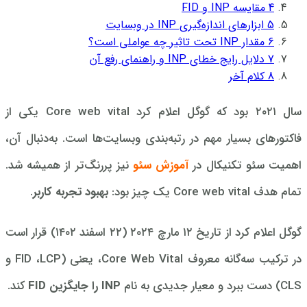
4
مقایسه INP و FID
5
ابزارهای اندازه‌گیری INP در وبسایت
6
مقدار INP تحت تاثیر چه عواملی است؟
7
دلایل رایج خطای INP و راهنمای رفع آن
8
کلام آخر
سال ۲۰۲۱ بود که گوگل اعلام کرد Core web vital یکی از
فاکتورهای بسیار مهم در رتبه‌بندی وبسایت‌ها است. به‌دنبال آن،
اهمیت سئو تکنیکال در
آموزش سئو
نیز پررنگ‌تر از همیشه شد.
تمام هدف Core web vital یک چیز بود:
بهبود تجربه کاربر
.
گوگل اعلام کرد از تاریخ ۱۲ مارچ ۲۰۲۴ (۲۲ اسفند ۱۴۰۲) قرار است
در ترکیب سه‌گانه معروف Core Web Vital، یعنی (FID ،LCP و
CLS) دست ببرد و معیار جدیدی به نام
INP را جایگزین FID
کند.