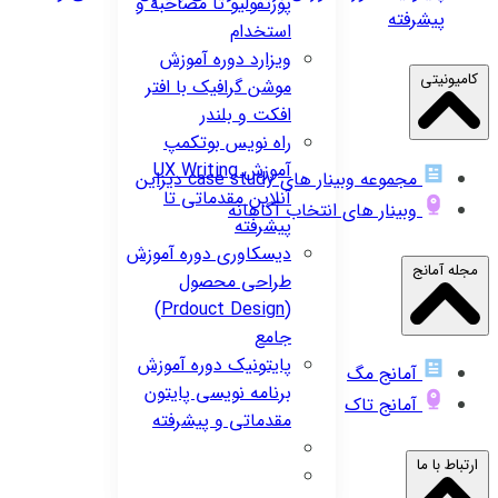
پورتفولیو تا مصاحبه و
پیشرفته
استخدام
ویزارد
دوره آموزش
کامیونیتی
موشن گرافیک با افتر
افکت و بلندر
راه نویس
بوتکمپ
آموزش UX Writing
مجموعه وبینار های case study دیزاین
آنلاین مقدماتی تا
وبینار های انتخاب آگاهانه
پیشرفته
دیسکاوری
دوره آموزش
مجله آمانج
طراحی محصول
(Prdouct Design)
جامع
پایتونیک
دوره آموزش
آمانج مگ
برنامه نویسی پایتون
آمانج تاک
مقدماتی و پیشرفته
ارتباط با ما