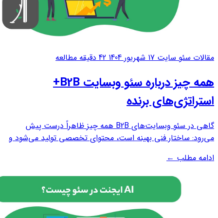
مقالات سئو سایت
17 شهریور 1404
42 دقیقه مطالعه
همه چیز درباره سئو وبسایت B2B+
استراتژی‌های برنده
گاهی در سئو وبسایت‌های B2B همه چیز ظاهراً درست پیش
می‌رود: ساختار فنی بهینه است، محتوای تخصصی تولید می‌شود و
لینک‌سازی هم طبق برنامه انجام شده است. با این حال، نتیجه مورد
ادامه مطلب
←
انتظار به‌دست نمی‌آید. این مسئله بسیاری از کسب‌وکارهای B2B را
با پرسشی اساسی روبه‌رو...