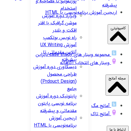
پورتفولیو تا مصاحبه و
پیشرفته
استخدام
اریجین
آموزش برنامه‌نویسی با HTML
ویزارد
دوره آموزش
موشن گرافیک با افتر
کامیونیتی
افکت و بلندر
راه نویس
بوتکمپ
آموزش UX Writing
آنلاین مقدماتی تا
مجموعه وبینار های case study دیزاین
پیشرفته
وبینار های انتخاب آگاهانه
دیسکاوری
دوره آموزش
طراحی محصول
مجله آمانج
(Prdouct Design)
جامع
پایتونیک
دوره آموزش
برنامه نویسی پایتون
آمانج مگ
مقدماتی و پیشرفته
آمانج تاک
اریجین
آموزش
برنامه‌نویسی با HTML
ارتباط با ما