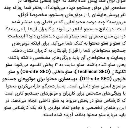
سؤال برای شما پیش آمده باشد که «چرا بعضی محتواها در
صفحه‌ی اول موتور جستجو دیده می‌شوند؟». به‌نظر شما روزانه چند
نفر پرسش‌هایشان را از موتورهای جستجو، مخصوصا گوگل،
می‌پرسند؟ چند درصد محتواهایی که در فضای وب منتشر شده
است، در نتایج جستجو ظاهر می‌شوند و کاربران آن‌ها را می‌بینند؟
در این میان محتوای شما چقدر شانس دیده‌شدن دارد؟ اینجاست
که
سئو و سئو محتوا
به کمک شما می‌آید.
برای اینکه موتور‌های
جستجو محتواهای شما را قبل‌از رقبایتان به کاربران نشان دهند،
وبسایت و محتواهای آن باید ویژگی‌های مشخصی داشته باشند-
یعنی سئو شده باشند. سئو سایت به ۳ بخش تقسیم می‌شود:
سئو
تکنیکال (Technical SEO)، سئو داخلی (On-site SEO) و سئو
خارجی (Off-site SEO).
بهینه‌سازی محتوا برای موتورهای جستجو
موضوع اصلی سئو داخلی است. به‌عبارت‌دیگر، طراحی‌کردن محتوا
با ویژگی‌های مشخص برای کاربران و مو‌تورهای جستجو کاری است
که کارشناس سئو در بخش مربوط به سئو داخلی انجام می‌دهد.
در
این راهنمای تخصصی و جامع تمام مواردی را که یک کارشناس سئو
باید درباره سئو محتوا بداند، آورده شده است: