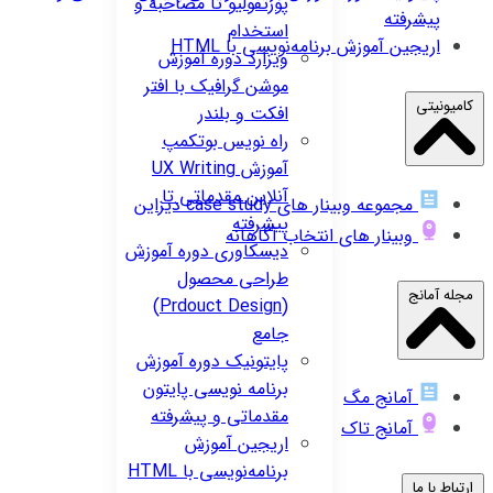
پورتفولیو تا مصاحبه و
پیشرفته
استخدام
اریجین
آموزش برنامه‌نویسی با HTML
ویزارد
دوره آموزش
موشن گرافیک با افتر
کامیونیتی
افکت و بلندر
راه نویس
بوتکمپ
آموزش UX Writing
آنلاین مقدماتی تا
مجموعه وبینار های case study دیزاین
پیشرفته
وبینار های انتخاب آگاهانه
دیسکاوری
دوره آموزش
طراحی محصول
مجله آمانج
(Prdouct Design)
جامع
پایتونیک
دوره آموزش
برنامه نویسی پایتون
آمانج مگ
مقدماتی و پیشرفته
آمانج تاک
اریجین
آموزش
برنامه‌نویسی با HTML
ارتباط با ما