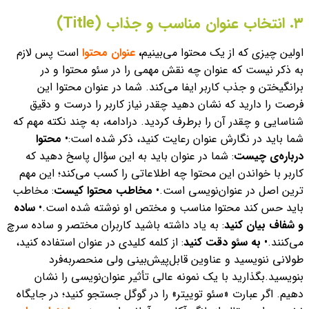
۳. انتخاب عنوان مناسب و جذاب (Title)
اولین چیزی که از یک محتوا می‌بینیم
،
عنوان محتوا
است پس لازم
به ذکر نیست که عنوان چه نقش مهمی را در سئو محتوا و در
برانگیختن و جذب کاربر ایفا می‌کند. شما در عنوان محتوا این
فرصت را دارید که نشان دهید چقدر نیاز کاربر را درست و دقیق
شناسایی و چقدر آن را برطرف کردید. در‌ادامه، به چند نکته مهم که
شما باید در نگارش عنوان رعایت کنید، ذکر شده است:
•
محتوا
درباره‌ی چیست
: شما در عنوان باید به این سؤال پاسخ دهید که
کاربر با خواندن این محتوا چه اطلاعاتی را کسب می‌کند؛ این مهم
ترین اصل در عنوان‌نویسی است.
•
مخاطب محتوا کیست
: مخاطب
باید حس کند محتوا مناسب و مختص او نوشته شده است.
•
ساده
و شفاف بیان کنید
: به یاد داشته باشید کاربران مختصر و ساده سرچ
می‌کنند.
•
به سئو دقت کنید
: از کلمه کلیدی در عنوان استفاده کنید،
طولانی ننویسید و عناوین قابل‌پیش‌بینی ولی منحصربه‌فرد
بنویسید.
بگذارید با یک نمونه عالی تأثیر عنوان‌نویسی را نشان
دهیم. اگر عبارت «سئو توییتر» را در گوگل جستجو کنید؛ در جایگاه