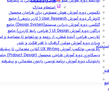
اودیسه
دوره آموزش سئو و تولید محتوا مقدماتی تا پیشرفته
قوانین و مقررات
استعلام مدارک
نکسوس
دوره آموزش هوش مصنوعی برای طراحان محصول
کاوش‌گر
دوره آموزش User Research ( کاربر پژوهی) جامع
گلکسی
دوره آموزش دیزاین سیستم(Design System) جامع
دراگون
دوره آموزش UI Design ( طراحی رابط کاربری) جامع
پُلاریس
طراحی آینده شغلی، از رزومه و پورتفولیو تا مصاحبه و ا
ویزارد
دوره آموزش موشن گرافیک با افتر افکت و بلندر
استخدام
راه نویس
بوتکمپ آموزش UX Writing آنلاین مقدماتی تا پیشرفته
دیسکاوری
دوره آموزش طراحی محصول (Prdouct Design) جامع
پایتونیک
دوره آموزش برنامه نویسی پایتون مقدماتی و پیشرفته