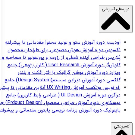
دوره‌های آموزشی
اودیسه
دوره آموزش سئو و تولید محتوا مقدماتی تا پیشرفته
نکسوس
دوره آموزش هوش مصنوعی برای طراحان محصول
پُلاریس
طراحی آینده شغلی، از رزومه و پورتفولیو تا مصاحبه و 
کاوش‌گر
دوره آموزش User Research ( کاربر پژوهی) جامع
ویزارد
دوره آموزش موشن گرافیک با افتر افکت و بلندر
گلکسی
دوره آموزش دیزاین سیستم(Design System) جامع
راه نویس
بوتکمپ آموزش UX Writing آنلاین مقدماتی تا پیشرفته
دراگون
دوره آموزش UI Design ( طراحی رابط کاربری) جامع
دیسکاوری
دوره آموزش طراحی محصول (Prdouct Design) جامع
پایتونیک
دوره آموزش برنامه نویسی پایتون مقدماتی و پیشرفته
کامیونیتی