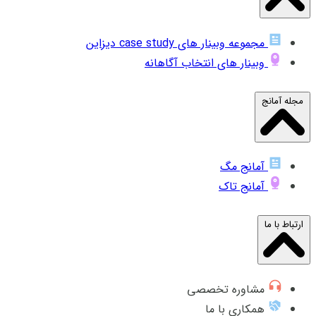
مجموعه وبینار های case study دیزاین
وبینار های انتخاب آگاهانه
مجله آمانج
آمانج مگ
آمانج تاک
ارتباط با ما
مشاوره تخصصی
همکاری با ما