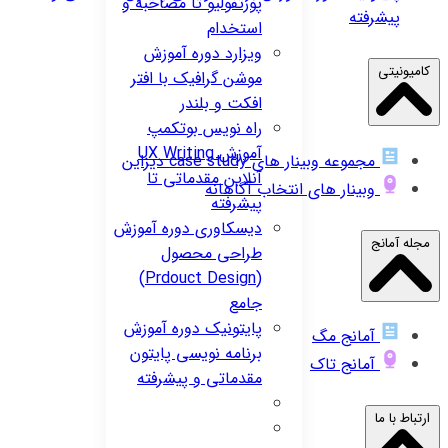
پورتفولیو تا مصاحبه و
پیشرفته
استخدام
ویزارد
دوره آموزش
کامیونیتی
موشن گرافیک با افتر
افکت و بلندر
راه نویس
بوتکمپ
آموزش UX Writing
مجموعه وبینار های case study دیزاین
آنلاین مقدماتی تا
وبینار های انتخاب آگاهانه
پیشرفته
دیسکاوری
دوره آموزش
مجله آمانج
طراحی محصول
(Prdouct Design)
جامع
پایتونیک
دوره آموزش
آمانج مگ
برنامه نویسی پایتون
آمانج تاک
مقدماتی و پیشرفته
ارتباط با ما